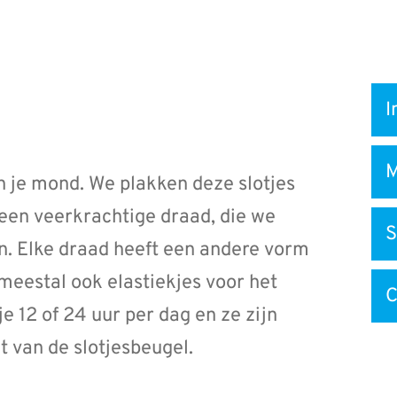
Snel
I
na
M
in je mond. We plakken deze slotjes
een veerkrachtige draad, die we
S
n. Elke draad heeft een andere vorm
 meestal ook elastiekjes voor het
C
je 12 of 24 uur per dag en ze zijn
t van de slotjesbeugel.