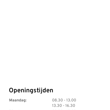
Openingstijden
t
Maandag:
08.30
- 13.00
t
o
13.30
- 16.30