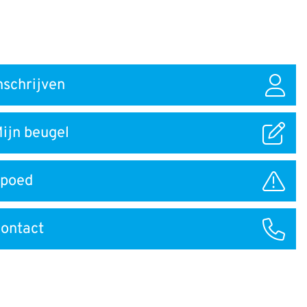
nschrijven
ar
ijn beugel
poed
ontact