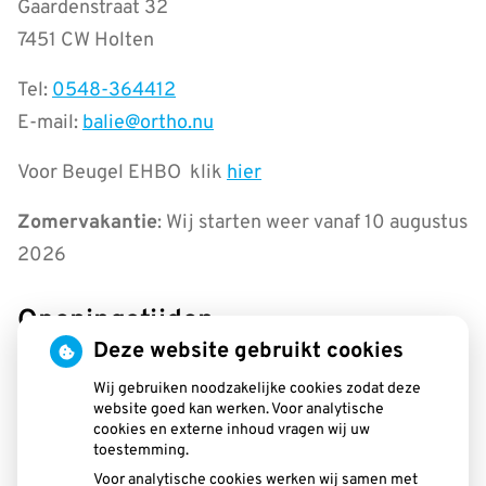
Gaardenstraat 32
7451 CW Holten
Tel:
0548-364412
E-mail:
balie@ortho.nu
Voor Beugel EHBO klik
hier
Zomervakantie
: Wij starten weer vanaf 10 augustus
2026
Openingstijden
Deze website gebruikt cookies
tot
Maandag:
08.30
- 13.00
tot
13.30
- 16.30
Wij gebruiken noodzakelijke cookies zodat deze
website goed kan werken. Voor analytische
tot
Dinsdag:
08.30
- 13.00
cookies en externe inhoud vragen wij uw
tot
13.30
- 16.30
toestemming.
tot
Woensdag:
08.30
- 13.00
Voor analytische cookies werken wij samen met