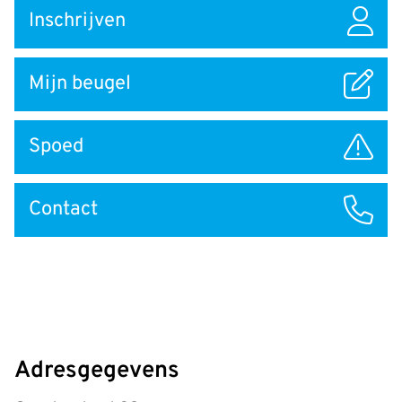
Snel
Inschrijven
naar
Mijn beugel
Spoed
Contact
Adresgegevens