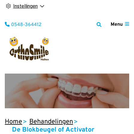
Instellingen
Tel:
Menu
0548-364412
Home
Behandelingen
De Blokbeugel of Activator