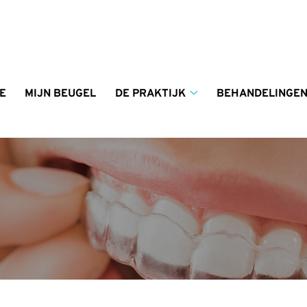
enu
E
MIJN BEUGEL
DE PRAKTIJK
BEHANDELINGE
De
praktijk
submenu