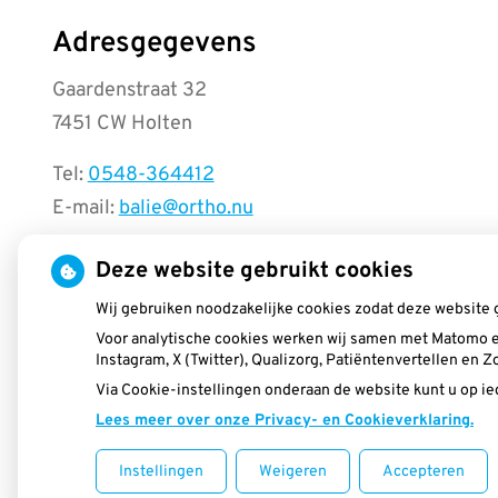
Adresgegevens
Gaardenstraat 32
7451 CW Holten
Tel:
0548-364412
E-mail:
balie@ortho.nu
Voor Beugel EHBO klik
hier
Deze website gebruikt cookies
Zomervakantie
: Wij starten weer vanaf 10
Wij gebruiken noodzakelijke cookies zodat deze website 
Voor analytische cookies werken wij samen met Matomo e
augustus 2026
Instagram, X (Twitter), Qualizorg, Patiëntenvertellen en
Via Cookie-instellingen onderaan de website kunt u op 
Lees meer over onze Privacy- en Cookieverklaring.
Instellingen
Weigeren
Accepteren
Uw Zorg Online
|
Beheer