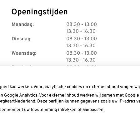
Openingstijden
t
Maandag:
08.30
- 13.00
t
o
13.30
- 16.30
o
t
t
Dinsdag:
08.30
- 13.00
t
t
o
13.30
- 16.30
o
t
t
Woensdag:
08.30
- 13.00
t
t
o
13.30
- 16.30
o
t
t
Donderdag:
08.30
- 13.00
t
t
o
13.30
- 16.30
o
t
Vrijdag:
08.30 - 13.00
goed kan werken. Voor analytische cookies en externe inhoud vragen w
t
n Google Analytics. Voor externe inhoud werken wij samen met Google (
 ZorgkaartNederland. Deze partijen kunnen gegevens zoals uw IP-adres v
ieder moment uw toestemming intrekken of aanpassen.