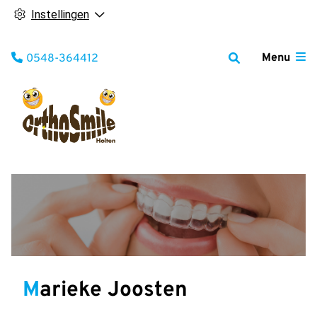
Instellingen
Tel:
Menu
0548-364412
Marieke Joosten