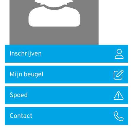
Snel
Inschrijven
naar
Mijn beugel
Spoed
Contact