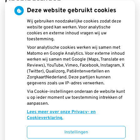
Openingstijden
Deze website gebruikt cookies
tot
Maandag:
08.30
- 13.00
tot
13.30
- 16.30
Wij gebruiken noodzakelijke cookies zodat deze
website goed kan werken. Voor analytische
tot
Dinsdag:
08.30
- 13.00
cookies en externe inhoud vragen wij uw
tot
13.30
- 16.30
toestemming.
tot
Woensdag:
08.30
- 13.00
Voor analytische cookies werken wij samen met
tot
13.30
- 16.30
Matomo en Google Analytics. Voor externe inhoud
tot
Donderdag:
08.30
- 13.00
werken wij samen met Google (Maps, Translate en
tot
13.30
- 16.30
Reviews), YouTube, Vimeo, Facebook, Instagram, X
(Twitter), Qualizorg, Patiëntenvertellen en
Vrijdag:
08.30 - 13.00
ZorgkaartNederland. Deze partijen kunnen
gegevens zoals uw IP-adres verwerken.
Aangesloten bij:
Via Cookie-instellingen onderaan de website kunt
u op ieder moment uw toestemming intrekken of
aanpassen.
Lees meer over onze Privacy- en
Cookieverklaring.
Instellingen
Uw Zorg Online
|
Beheer