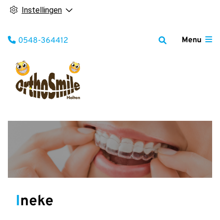
Instellingen
Tel:
Menu
0548-364412
Ineke