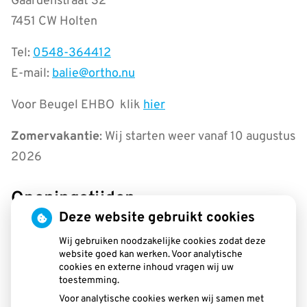
Gaardenstraat 32
7451 CW Holten
Tel:
0548-364412
E-mail:
balie@ortho.nu
Voor Beugel EHBO klik
hier
Zomervakantie
: Wij starten weer vanaf 10 augustus
2026
Openingstijden
Deze website gebruikt cookies
tot
Maandag:
08.30
- 13.00
tot
13.30
- 16.30
Wij gebruiken noodzakelijke cookies zodat deze
website goed kan werken. Voor analytische
tot
Dinsdag:
08.30
- 13.00
cookies en externe inhoud vragen wij uw
tot
13.30
- 16.30
toestemming.
tot
Woensdag:
08.30
- 13.00
Voor analytische cookies werken wij samen met
tot
13.30
- 16.30